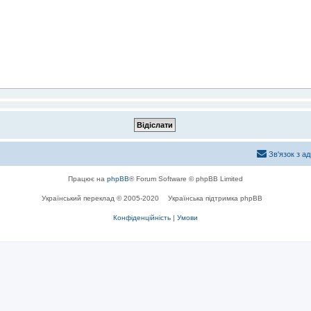
Зв'язок з а
Працює на
phpBB
® Forum Software © phpBB Limited
Український переклад © 2005-2020
Українська підтримка phpBB
Конфіденційність
|
Умови