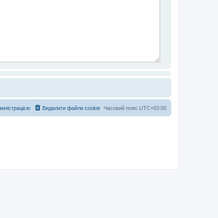
дміністрацією
Видалити файли cookie
Часовий пояс
UTC+03:00