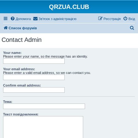
QRZUA.CLUB
Допомога
Зв'язок з адміністрацією
Реєстрація
Вхід
П
Список форумів
о
Contact Admin
ш
у
Your name:
Please enter your name, so the message has an identity.
к
Your email address:
Please enter a valid email address, so we can contact you.
Confirm email address:
Тема:
Текст повідомлення: