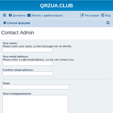
QRZUA.CLUB
Допомога
Зв'язок з адміністрацією
Реєстрація
Вхід
П
Список форумів
о
Contact Admin
ш
у
Your name:
Please enter your name, so the message has an identity.
к
Your email address:
Please enter a valid email address, so we can contact you.
Confirm email address:
Тема:
Текст повідомлення: