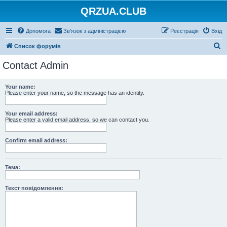
QRZUA.CLUB
Допомога
Зв'язок з адміністрацією
Реєстрація
Вхід
П
Список форумів
о
Contact Admin
ш
у
Your name:
Please enter your name, so the message has an identity.
к
Your email address:
Please enter a valid email address, so we can contact you.
Confirm email address:
Тема:
Текст повідомлення: