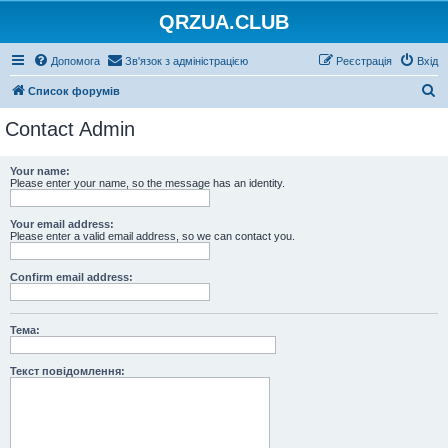
QRZUA.CLUB
Допомога
Зв'язок з адміністрацією
Реєстрація
Вхід
П
Список форумів
о
Contact Admin
ш
у
Your name:
Please enter your name, so the message has an identity.
к
Your email address:
Please enter a valid email address, so we can contact you.
Confirm email address:
Тема:
Текст повідомлення: