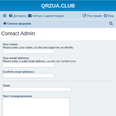
QRZUA.CLUB
Допомога
Зв'язок з адміністрацією
Реєстрація
Вхід
П
Список форумів
о
Contact Admin
ш
у
Your name:
Please enter your name, so the message has an identity.
к
Your email address:
Please enter a valid email address, so we can contact you.
Confirm email address:
Тема:
Текст повідомлення: