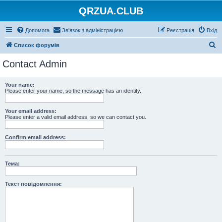
QRZUA.CLUB
Допомога
Зв'язок з адміністрацією
Реєстрація
Вхід
П
Список форумів
о
Contact Admin
ш
у
Your name:
Please enter your name, so the message has an identity.
к
Your email address:
Please enter a valid email address, so we can contact you.
Confirm email address:
Тема:
Текст повідомлення: