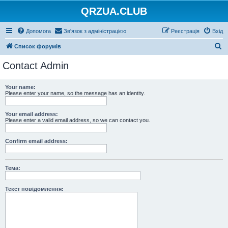
QRZUA.CLUB
Допомога
Зв'язок з адміністрацією
Реєстрація
Вхід
П
Список форумів
о
Contact Admin
ш
у
Your name:
Please enter your name, so the message has an identity.
к
Your email address:
Please enter a valid email address, so we can contact you.
Confirm email address:
Тема:
Текст повідомлення: