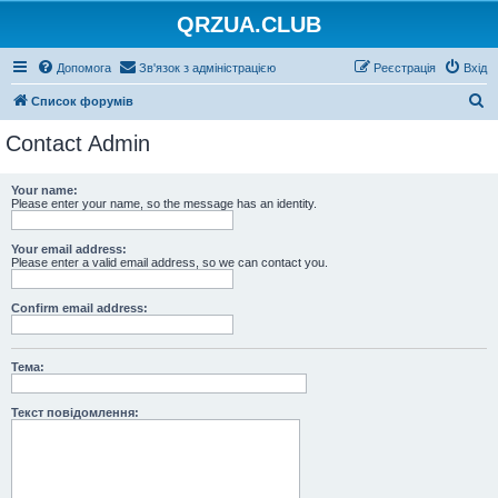
QRZUA.CLUB
Допомога
Зв'язок з адміністрацією
Реєстрація
Вхід
П
Список форумів
о
Contact Admin
ш
у
Your name:
Please enter your name, so the message has an identity.
к
Your email address:
Please enter a valid email address, so we can contact you.
Confirm email address:
Тема:
Текст повідомлення: