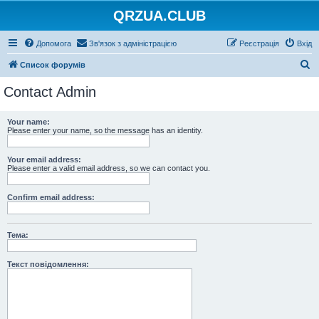
QRZUA.CLUB
Допомога
Зв'язок з адміністрацією
Реєстрація
Вхід
П
Список форумів
о
Contact Admin
ш
у
Your name:
Please enter your name, so the message has an identity.
к
Your email address:
Please enter a valid email address, so we can contact you.
Confirm email address:
Тема:
Текст повідомлення: