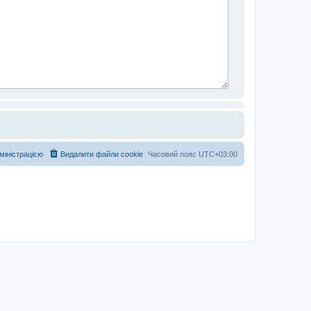
дміністрацією
Видалити файли cookie
Часовий пояс
UTC+03:00