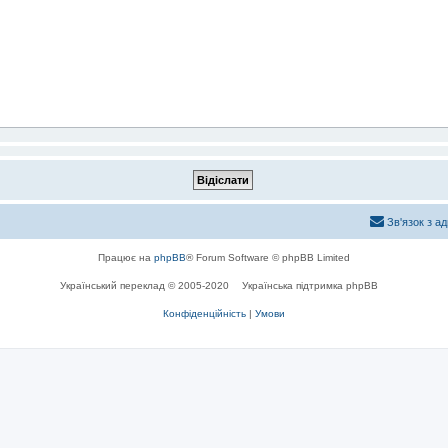
Зв'язок з а
Працює на
phpBB
® Forum Software © phpBB Limited
Український переклад © 2005-2020
Українська підтримка phpBB
Конфіденційність
|
Умови